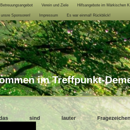
 Betreuungsangebot
Verein und Ziele
Hilfsangebote im Märkischen K
 unsre Sponsoren!
Impressum
Es war einmal! Rückblick!
lkommen im Treffpunkt-Deme
 sind lauter Fragezeiche