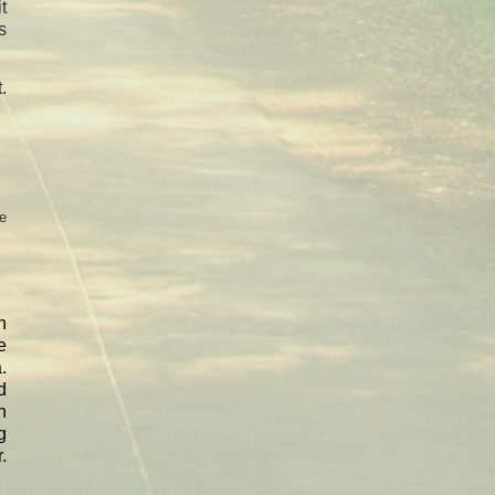
t
s
.
e
h
e
.
d
n
g
.