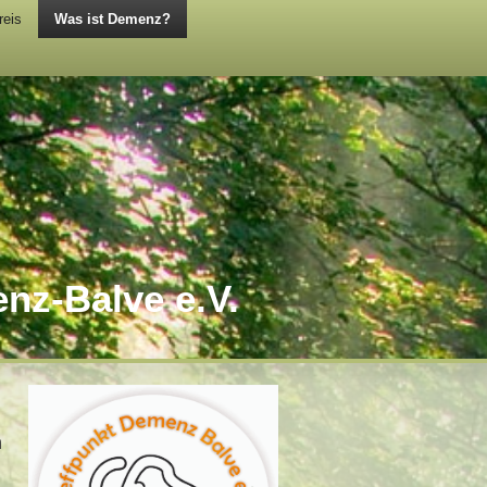
reis
Was ist Demenz?
nz-Balve e.V.
n