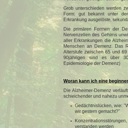
Grob unterschieden werden zwe
Form: gut bekannt unter dem
Erkrankung ausgelöste, sekundä
Die primären Formen der Dem
Nervenzellen des Gehirns unwie
aller Erkrankungen die Alzheim
Menschen an Demenz. Das Ris
Alterstufe zwischen 65 und 69 J
90jährigen sind es über 3
Epidemiologie der Demenz)
Woran kann ich eine beginn
Die Alzheimer-Demenz verläuft 
schleichender und nahezu unmer
Gedächtnislücken, wie: "
wir gestern gemacht?"
Konzentrationsstörungen
verstanden werden