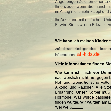
Angehörigen Zeichen einer Erkra
Ihnen, auch wenn Sie manchmal 
im Alltag nicht mehr klappt und
Ihr Arzt kann mit einfachen Unt
Er wird Sie bzw. den Erkrankte
Wie kann ich meinen Kinder e
Auf dieser kindergerechten Interne
afi-kids.de
Informationen:
Viele Informationen finden S
Wie kann ich mich vor Dem
nachweislich
nicht nur
gegen D
Nahrung, wenig tierische Fette
Alkohol und Rauchen. Alle Sto
Ernährung. Unser Körper muß s
Hormone. Was würde passieren,
finden würde. Wir würden am 
Wer weiß...........