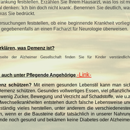
nkung feststellen. Erzählen Sie Ihrem Hausarzt, was los ist mi
denken: 'Ich bin doch nicht krank'. Benennen Sie deutlich, wa
 was Sie bedrückt.
ersuchungen feststellen, ob eine beginnende Krankheit vorliegt
n gegebenenfalls an einen Facharzt für Neurologie überweisen.
rklären, was Demenz ist?
tseite der Alzheimer Gesellschaft finden Sie für Kinder verständlich
-Link-
ie auch unter Pflegende Angehörige
enz schützen?
Mit einem gesunden Lebenstil kann man sic
emenz schützen. Gesundes vollwertiges Essen, viel pflanzlich
, wenig Zucker, Bewegung und Verzicht auf Schadstoffe, wie u.a
ffwechselkrankheiten entstehen durch falsche Lebensweise un
tändig vieles herstellen, unter anderem die verschiedeneste
 wenn er die Bausteine dafür tatsächlich in unserer Nahrun
Ende noch gesund und bekämen keine Diabetes oder Alzheimer