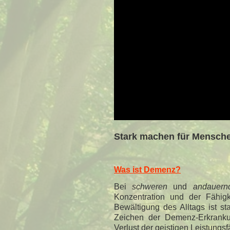
Stark machen für Mensch
Was ist Demenz?
Bei
schweren
und
andauern
Konzentration und der Fähig
Bewältigung des Alltags ist s
Zeichen der Demenz-Erkrankun
Verlust der geistigen Leistungsf