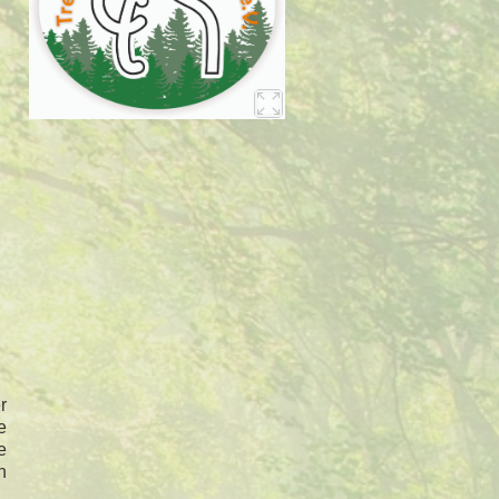
r
e
e
n