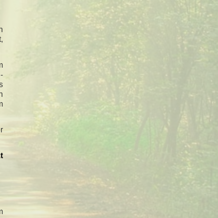
n
,
m
-
s
n
m
r
t
m