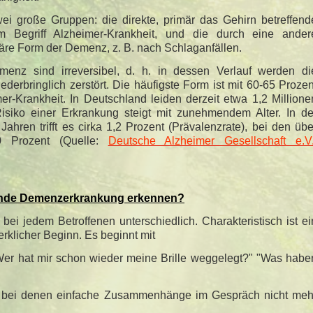
i große Gruppen: die direkte, primär das Gehirn betreffend
 Begriff Alzheimer-Krankheit, und die durch eine ander
re Form der Demenz, z. B. nach Schlaganfällen.
enz sind irreversibel, d. h. in dessen Verlauf werden di
derbringlich zerstört. Die häufigste Form ist mit 60-65 Prozen
er-Krankheit. In Deutschland leiden derzeit etwa 1,2 Millione
iko einer Erkrankung steigt mit zunehmendem Alter. In de
ahren trifft es cirka 1,2 Prozent (Prävalenzrate), bei den übe
0 Prozent (Quelle:
Deutsche Alzheimer Gesellschaft e.V
ende Demenzerkrankung erkennen?
bei jedem Betroffenen unterschiedlich. Charakteristisch ist ei
klicher Beginn. Es beginnt mit
Wer hat mir schon wieder meine Brille weggelegt?" "Was habe
, bei denen einfache Zusammenhänge im Gespräch nicht meh