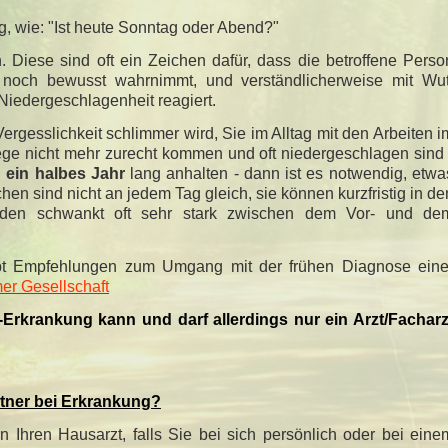
g, wie: "Ist heute Sonntag oder Abend?"
iese sind oft ein Zeichen dafür, dass die betroffene Perso
 noch bewusst wahrnimmt, und verständlicherweise mit Wut
iedergeschlagenheit reagiert.
rgesslichkeit schlimmer wird, Sie im Alltag mit den Arbeiten i
ege nicht mehr zurecht kommen und oft niedergeschlagen sind 
n
ein halbes Jahr
lang anhalten - dann ist es notwendig, etwa
en sind nicht an jedem Tag gleich, sie können kurzfristig in de
inden schwankt oft sehr stark zwischen dem Vor- und de
ibt Empfehlungen zum Umgang mit der frühen Diagnose eine
mer Gesellschaft
Erkrankung kann und darf allerdings nur ein Arzt/Facharz
rtner bei Erkrankung?
n Ihren Hausarzt, falls Sie bei sich persönlich oder bei eine