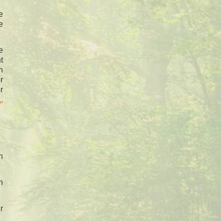
e
e
e
t
n
r
r
.
,
n
n
r