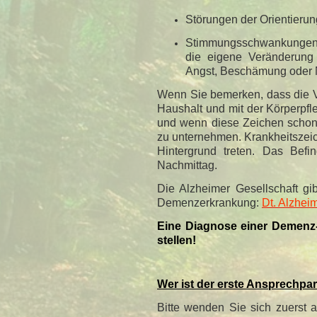
Störungen der Orientierun
Stimmungsschwankungen. D
die eigene Veränderung
Angst, Beschämung oder N
Wenn Sie bemerken, dass die Ve
Haushalt und mit der Körperpfl
und wenn diese Zeichen scho
zu unternehmen. Krankheitszeich
Hintergrund treten. Das Bef
Nachmittag.
Die Alzheimer Gesellschaft g
Demenzerkrankung:
Dt. Alzhei
Eine Diagnose einer Demenz-
stellen!
Wer ist der erste Ansprechpa
Bitte wenden Sie sich zuerst a