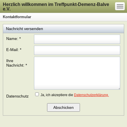
—
Herzlich willkommen im Treffpunkt-Demenz-Balve
—
—
e.V.
Kontaktformular
Nachricht versenden
Name:
*
E-Mail:
*
Ihre
Nachricht:
*
Ja, ich akzeptiere die
Datenschutzerklärung.
Datenschutz