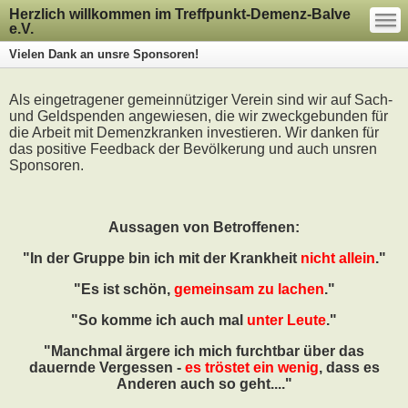
—
Herzlich willkommen im Treffpunkt-Demenz-Balve
—
—
e.V.
Vielen Dank an unsre Sponsoren!
Als eingetragener gemeinnütziger Verein sind wir auf Sach-
und Geldspenden angewiesen, die wir zweckgebunden für
die Arbeit mit Demenzkranken investieren. Wir danken für
das positive Feedback der Bevölkerung und auch unsren
Sponsoren.
Aussagen von Betroffenen:
"In der Gruppe bin ich mit der Krankheit
nicht allein
."
"Es ist schön,
gemeinsam zu lachen
."
"So komme ich auch mal
unter Leute
."
"Manchmal ärgere ich mich furchtbar über das
dauernde Vergessen -
es tröstet ein wenig
, dass es
Anderen auch so geht...."